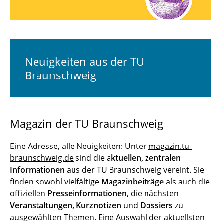
Für Beschäftigte der TU Braunschweig
Für Forschende und Kommunikations­
verantwortliche der TU Braunschweig
Neuigkeiten aus der TU
Für CMS-Redakteur*innen der TU
Braunschweig
Braunschweig
Corporate Design der TU Braunschweig
Magazin der TU Braunschweig
Team der Presse und Kommunikation
Eine Adresse, alle Neuigkeiten: Unter
magazin.tu-
braunschweig.de
sind die
aktuellen, zentralen
Informationen
aus der TU Braunschweig vereint. Sie
finden sowohl vielfältige
Magazinbeiträge
als auch die
offiziellen
Presseinformationen
, die nächsten
Veranstaltungen,
Kurznotizen
und
Dossiers
zu
ausgewählten Themen. Eine Auswahl der aktuellsten