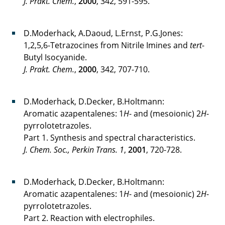
J. Prakt. Chem.
,
2000
, 342, 591-595.
D.Moderhack, A.Daoud, L.Ernst, P.G.Jones:
1,2,5,6-Tetrazocines from Nitrile Imines and
tert
-
Butyl Isocyanide.
J. Prakt. Chem.
,
2000
, 342, 707-710.
D.Moderhack, D.Decker, B.Holtmann:
Aromatic azapentalenes: 1
H
- and (mesoionic) 2
H
-
pyrrolotetrazoles.
Part 1. Synthesis and spectral characteristics.
J. Chem. Soc., Perkin Trans. 1
,
2001
, 720-728.
D.Moderhack, D.Decker, B.Holtmann:
Aromatic azapentalenes: 1
H
- and (mesoionic) 2
H
-
pyrrolotetrazoles.
Part 2. Reaction with electrophiles.