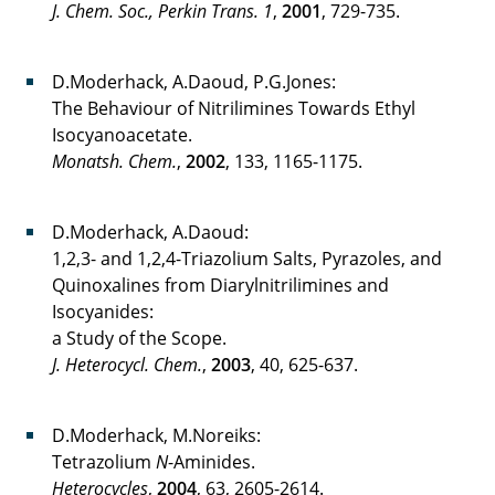
J. Chem. Soc., Perkin Trans. 1
,
2001
, 729-735.
D.Moderhack, A.Daoud, P.G.Jones:
The Behaviour of Nitrilimines Towards Ethyl
Isocyanoacetate.
Monatsh. Chem.
,
2002
, 133, 1165-1175.
D.Moderhack, A.Daoud:
1,2,3- and 1,2,4-Triazolium Salts, Pyrazoles, and
Quinoxalines from Diarylnitrilimines and
Isocyanides:
a Study of the Scope.
J. Heterocycl. Chem.
,
2003
, 40, 625-637.
D.Moderhack, M.Noreiks:
Tetrazolium
N
-Aminides.
Heterocycles
,
2004
, 63, 2605-2614.