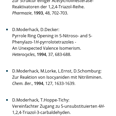
Zur Struktur einiger Acetylcholinesterase-
Reaktivatoren der 1,2,4-Triazol-Reihe.
Pharmazie
,
1993
, 48, 702-703.
D.Moderhack, D.Decker:
Pyrrole Ring Opening in 5-Nitroso- and 5-
Phenylazo-1
H
-pyrrolotetrazoles -
An Unexpected Valence Isomerism.
Heterocycles
,
1994
, 37, 683-688.
D.Moderhack, M.Lorke, L.Ernst, D.Schomburg:
Zur Reaktion von Isocyaniden mit Nitriliminen.
Chem. Ber.
,
1994
, 127, 1633-1639.
D.Moderhack, T.Hoppe-Tichy:
Vereinfachter Zugang zu 5-unsubstituierten 4
H
-
1,2,4-Triazol-3-carbaldehyden.