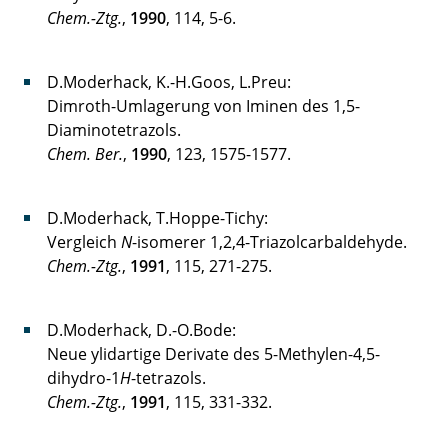
Chem.-Ztg.
,
1990
, 114, 5-6.
D.Moderhack, K.-H.Goos, L.Preu:
Dimroth-Umlagerung von Iminen des 1,5-
Diaminotetrazols.
Chem. Ber.
,
1990
, 123, 1575-1577.
D.Moderhack, T.Hoppe-Tichy:
Vergleich
N
-isomerer 1,2,4-Triazolcarbaldehyde.
Chem.-Ztg.
,
1991
, 115, 271-275.
D.Moderhack, D.-O.Bode:
Neue ylidartige Derivate des 5-Methylen-4,5-
dihydro-1
H
-tetrazols.
Chem.-Ztg.
,
1991
, 115, 331-332.