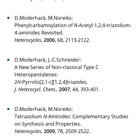
D.Moderhack, M.Noreiks:
Phenylcarbamoylation of
N
-Acetyl-1,2,4-triazolium-
4-aminides Revisited.
Heterocycles
,
2006
, 68, 2113-2122.
D.Moderhack, J.-C.Schneider:
A New Series of Non-classical Type C
Heteropentalenes:
2
H
-Pyrrolo[2,1-
c
][1,2,4]triazoles.
J. Heterocycl. Chem.
,
2007
, 44, 393-401.
D.Moderhack, M.Noreiks:
Tetrazolium
N
-Aminides: Complementary Studies
on Synthesis and Properties.
Heterocycles
,
2009
, 78, 2509-2522.