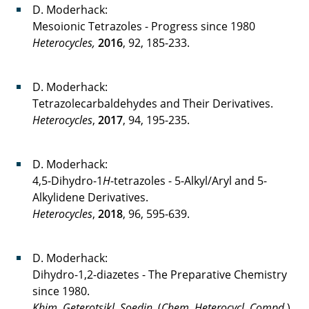
D. Moderhack:
Mesoionic Tetrazoles - Progress since 1980
Heterocycles,
2016
, 92, 185-233.
D. Moderhack:
Tetrazolecarbaldehydes and Their Derivatives.
Heterocycles
,
2017
, 94, 195-235.
D. Moderhack:
4,5-Dihydro-1
H
-tetrazoles - 5-Alkyl/Aryl and 5-
Alkylidene Derivatives.
Heterocycles
,
2018
, 96, 595-639.
D. Moderhack:
Dihydro-1,2-diazetes - The Preparative Chemistry
since 1980.
Khim. Geterotsikl. Soedin.
(
Chem. Heterocycl. Compd.
),