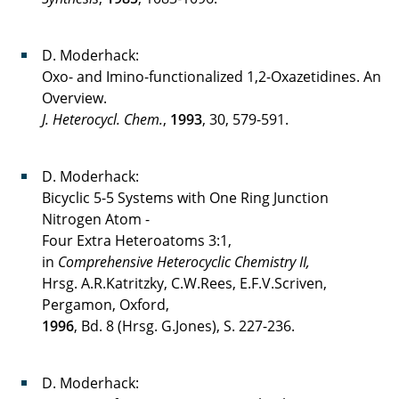
D. Moderhack:
Oxo- and Imino-functionalized 1,2-Oxazetidines. An
Overview.
J. Heterocycl. Chem.
,
1993
, 30, 579-591.
D. Moderhack:
Bicyclic 5-5 Systems with One Ring Junction
Nitrogen Atom -
Four Extra Heteroatoms 3:1,
in
Comprehensive Heterocyclic Chemistry II,
Hrsg. A.R.Katritzky, C.W.Rees, E.F.V.Scriven,
Pergamon, Oxford,
1996
, Bd. 8 (Hrsg. G.Jones), S. 227-236.
D. Moderhack: