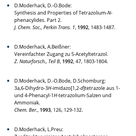
D.Moderhack, D.-O.Bode:
Synthesis and Properties of Tetrazolium-
N
-
phenacylides. Part 2.
J. Chem. Soc., Perkin Trans. 1
,
1992
, 1483-1487.
D.Moderhack, A.Beißner:
Vereinfachter Zugang zu 5-Acetyltetrazol.
Z. Naturforsch., Teil B
,
1992
, 47, 1803-1804.
D.Moderhack, D.-O.Bode, D.Schomburg:
3a,6-Dihydro-3
H
-imidazo[1,2-
d
]tetrazole aus 1-
und 4-Phenacyl-1
H
-tetrazolium-Salzen und
Ammoniak.
Chem. Ber.
,
1993
, 126, 129-132.
D.Moderhack, L.Preu: