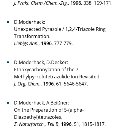
J. Prakt. Chem./Chem.-Ztg.
,
1996
, 338, 169-171.
D.Moderhack:
Unexpected Pyrazole / 1,2,4-Triazole Ring
Transformation.
Liebigs Ann.
,
1996
, 777-779.
D.Moderhack, D.Decker:
Ethoxycarbonylation of the 7-
Methylpyrrolotetrazolide Ion Revisited.
J. Org. Chem.
,
1996
, 61, 5646-5647.
D.Moderhack, A.Beißner:
On the Preparation of 5-(alpha-
Diazoethyl)tetrazoles.
Z. Naturforsch., Teil B
,
1996
, 51, 1815-1817.