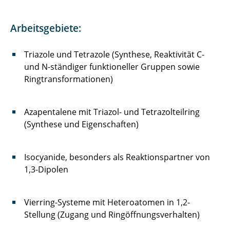
Arbeitskreis Prof. Dr. Ingo Ott
Arbeitsgebiete:
Arbeitskreis Prof. Dr. Matthias Schiedel
Triazole und Tetrazole (Synthese, Reaktivität C-
Arbeitskreis Prof. Dr. Bettina Wahrig
und N-ständiger funktioneller Gruppen sowie
Ringtransformationen)
Arbeitskreis Prof. Dr. S. Eldeeb
Arbeitskreis Prof. Dr. Conrad Kunick
Azapentalene mit Triazol- und Tetrazolteilring
(Synthese und Eigenschaften)
Prof. Dr. D. Moderhack (a.D.)
Isocyanide, besonders als Reaktionspartner von
1,3-Dipolen
Vierring-Systeme mit Heteroatomen in 1,2-
Stellung (Zugang und Ringöffnungsverhalten)