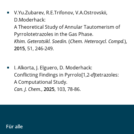
V.Yu.Zubarev, R.E.Trifonov, V.A.Ostrovskii,
D.Moderhack:
A Theoretical Study of Annular Tautomerism of
Pyrrolotetrazoles in the Gas Phase.
Khim. Geterotsikl. Soedin.
(
Chem. Heterocycl. Compd.
),
2015
, 51, 246-249.
I. Alkorta, J. Elguero, D. Moderhack:
Conflicting Findings in Pyrrolo[1,2-
d
]tetrazoles:
A Computational Study.
Can. J. Chem.
,
2025
, 103, 78-86.
Für alle