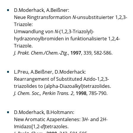
D.Moderhack, A.Beißner:
Neue Ringtransformation
N
-unsubstituierter 1,2,3-
Triazole:
Umwandlung von
N
-(1,2,3-Triazolyl)-
hydrazonoylbromiden in funktionalisierte 1,2,4-
Triazole.
J. Prakt. Chem./Chem.-Ztg.
,
1997
, 339, 582-586.
L.Preu, A.Beißner, D.Moderhack:
Rearrangement of Substituted Azido-1,2,3-
triazolides to (alpha-Diazoalkyl)tetrazolides.
J. Chem. Soc., Perkin Trans. 2
,
1998
, 785-790.
D.Moderhack, B.Holtmann:
New Aromatic Azapentalenes: 3
H
- and 2
H
-
Imidazo[1,2-
d
]tetrazoles.