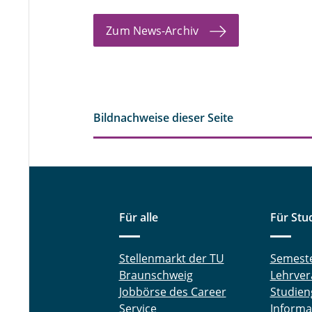
Zum News-Archiv
Bildnachweise dieser Seite
Für alle
Für Stu
Stellenmarkt der TU
Semest
Braunschweig
Lehrver
Jobbörse des Career
Studien
Service
Informa