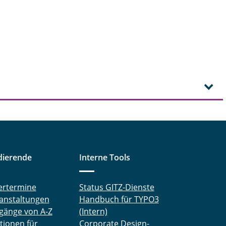
dierende
Interne Tools
ertermine
Status GITZ-Dienste
anstaltungen
Handbuch für TYPO3
gänge von A-Z
(Intern)
tionen für
Corporate Design-