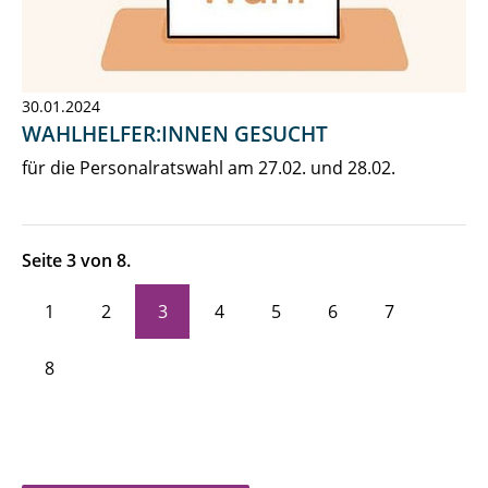
30.01.2024
WAHLHELFER:INNEN GESUCHT
für die Personalratswahl am 27.02. und 28.02.
Seite 3 von 8.
1
2
3
4
5
6
7
8