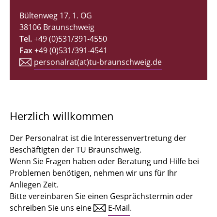
Bültenweg 17, 1. OG
Hauptpersonalrat
38106 Braunschweig
Newsletter PR-Info
Tel.
+49 (0)531/391-4550
Fax
+49 (0)531/391-4541
Sondierung Stiftungsuniversität
personalrat(at)tu-braunschweig.de
Parkraumbewirtschaftung
Langer Kamp 8
Herzlich willkommen
Wissenswertes von A - Z
Der Personalrat ist die Interessenvertretung der
Dienstvereinbarungen
Beschäftigten der TU Braunschweig.
Wenn Sie Fragen haben oder Beratung und Hilfe bei
Job-Abo
Problemen benötigen, nehmen wir uns für Ihr
Anliegen Zeit.
Personalversammlung
Bitte vereinbaren Sie einen Gesprächstermin oder
schreiben Sie uns eine
E-Mail
.
Wirtschaftsausschuss