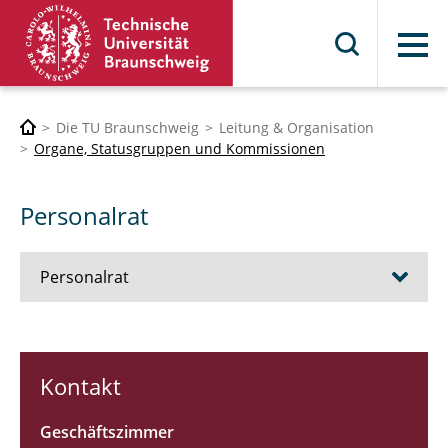
Menü
Die TU Braunschweig
Leitung & Organisation
Organe, Statusgruppen und Kommissionen
Personalrat
Personalrat
Aufgaben
Kontakt
Mitglieder
Geschäftszimmer
Jugend- und Auszubildendenvertretung (JAV)