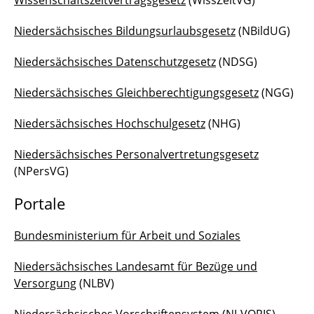
Wissenschaftszeitvertragsgesetz
(WissZeitVG)
Gesetze, Verordnungen, Portale
Niedersächsisches Bildungsurlaubsgesetz
(NBildUG)
Links für Beschäftigte
Niedersächsisches Datenschutzgesetz
(NDSG)
Kontakt
Niedersächsisches Gleichberechtigungsgesetz
(NGG)
Niedersächsisches Hochschulgesetz
(NHG)
Niedersächsisches Personalvertretungsgesetz
(NPersVG)
Portale
Bundesministerium für Arbeit und Soziales
Niedersächsisches Landesamt für Bezüge und
Versorgung
(NLBV)