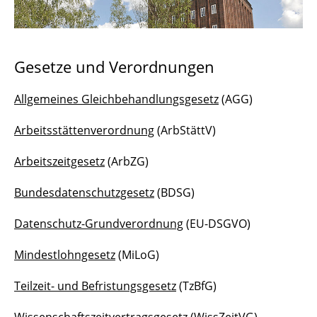
Hauptpersonalrat
Newsletter PR-Info
Gesetze und Verordnungen
Sondierung Stiftungsuniversität
Allgemeines Gleichbehandlungsgesetz
(AGG)
Parkraumbewirtschaftung
Arbeitsstättenverordnung
(ArbStättV)
Langer Kamp 8
Arbeitszeitgesetz
(ArbZG)
Wissenswertes von A - Z
Bundesdatenschutzgesetz
(BDSG)
Dienstvereinbarungen
Datenschutz-Grundverordnung
(EU-DSGVO)
Job-Abo
Mindestlohngesetz
(MiLoG)
Personalversammlung
Teilzeit- und Befristungsgesetz
(TzBfG)
Wirtschaftsausschuss