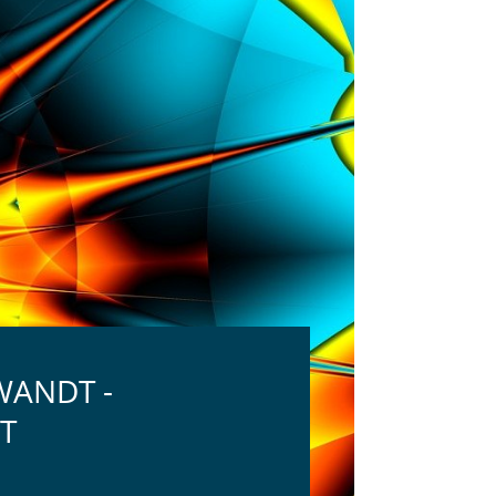
WANDT -
T