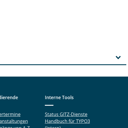
dierende
Interne Tools
ertermine
Status GITZ-Dienste
anstaltungen
Handbuch für TYPO3