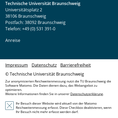
Technische Universität Braunschweig
Universitätsplatz 2
38106 Braunschweig
Postfach: 38092 Braunschweig
Telefon: +49 (0) 531 391-0
Anreise
Impressum
Datenschutz
Barrierefreiheit
© Technische Universität Braunschweig
Zur anonymisierten Reichweitenmessung nutzt die TU Braunschweig die
Software Matomo. Die Daten dienen dazu, das Webangebot zu
optimieren.
Weitere Informationen finden Sie in unserer
Datenschutzerklärung
.
Ihr Besuch dieser Website wird aktuell von der Matomo
Reichweitenmessung erfasst. Diese Checkbox deaktivieren, wenn
Ihr Besuch nicht mehr erfasst werden darf.