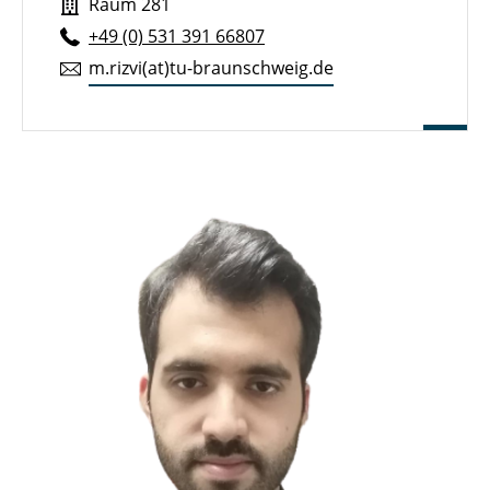
Raum 281
+49 (0) 531 391 66807
m.​rizvi(at)tu-braun­schweig.de