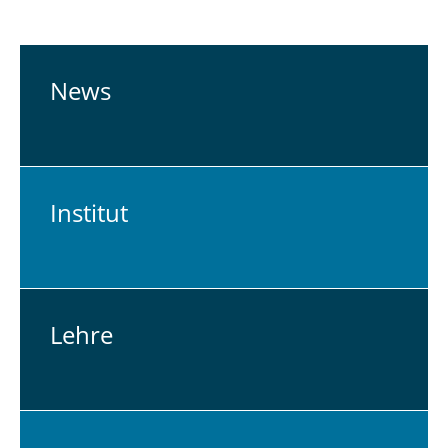
News
In­sti­tut
Lehre