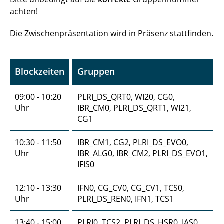
achten!
Die Zwischenpräsentation wird in Präsenz stattfinden.
Blockzeiten
Gruppen
09:00 - 10:20
PLRI_DS_QRT0, WI20, CG0,
Uhr
IBR_CM0, PLRI_DS_QRT1, WI21,
CG1
10:30 - 11:50
IBR_CM1, CG2, PLRI_DS_EVO0,
Uhr
IBR_ALG0, IBR_CM2, PLRI_DS_EVO1,
IFIS0
12:10 - 13:30
IFN0, CG_CV0, CG_CV1, TCS0,
Uhr
PLRI_DS_REN0, IFN1, TCS1
13:40 - 15:00
PLRI0, TCS2, PLRI_DS_HSR0, IAS0,