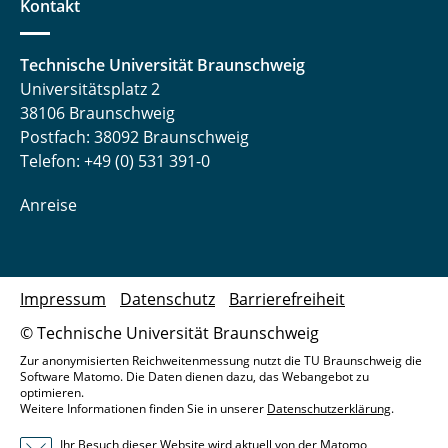
Kontakt
Technische Universität Braunschweig
Universitätsplatz 2
38106 Braunschweig
Postfach: 38092 Braunschweig
Telefon: +49 (0) 531 391-0
Anreise
Impressum
Datenschutz
Barrierefreiheit
© Technische Universität Braunschweig
Zur anonymisierten Reichweitenmessung nutzt die TU Braunschweig die
Software Matomo. Die Daten dienen dazu, das Webangebot zu
optimieren.
Weitere Informationen finden Sie in unserer
Datenschutzerklärung
.
Ihr Besuch dieser Website wird aktuell von der Matomo