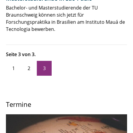
Newsletter, Social Media, Podcast & Videos
Bachelor- und Masterstudierende der TU
Braunschweig können sich jetzt für
Stellenausschreibungen
Forschungspraktika in Brasilien am Instituto Mauá de
Tecnologia bewerben.
Seite 3 von 3.
1
2
3
Termine