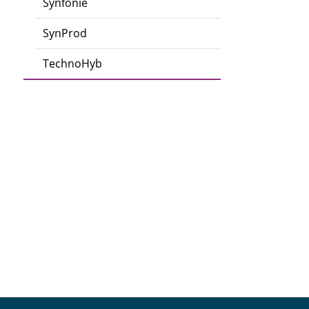
Synfonie
SynProd
TechnoHyb