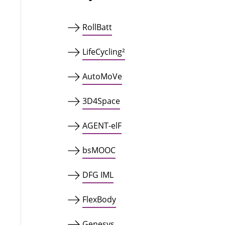
RollBatt
LifeCycling²
AutoMoVe
3D4Space
AGENT-elF
bsMOOC
DFG IML
FlexBody
Genesys