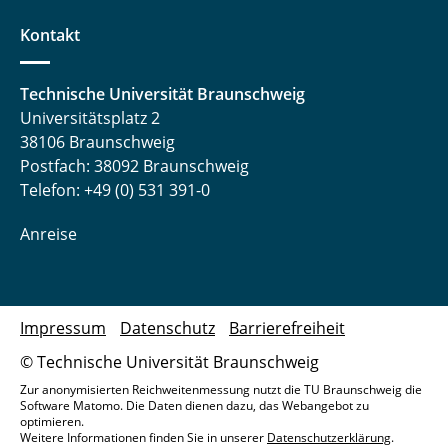
Kontakt
Technische Universität Braunschweig
Universitätsplatz 2
38106 Braunschweig
Postfach: 38092 Braunschweig
Telefon: +49 (0) 531 391-0
Anreise
Impressum
Datenschutz
Barrierefreiheit
© Technische Universität Braunschweig
Zur anonymisierten Reichweitenmessung nutzt die TU Braunschweig die
Software Matomo. Die Daten dienen dazu, das Webangebot zu
optimieren.
Weitere Informationen finden Sie in unserer
Datenschutzerklärung
.