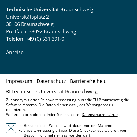
Technische Universität Braunschweig
Universitätsplatz 2
38106 Braunschweig
Postfach: 38092 Braunschweig
Telefon: +49 (0) 531 391-0
Anreise
Impressum
Datenschutz
Barrierefreiheit
© Technische Universität Braunschweig
Zur anonymisierten Reichweitenmessung nutzt die TU Braunschweig die
Software Matomo. Die Daten dienen dazu, das Webangebot zu
optimieren.
Weitere Informationen finden Sie in unserer
Datenschutzerklärung
.
Ihr Besuch dieser Website wird aktuell von der Matomo
Reichweitenmessung erfasst. Diese Checkbox deaktivieren, wenn
Ihr Besuch nicht mehr erfasst werden darf.