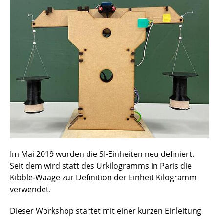
Quantensensorik (NV-Zentrum)
Quantenkryptographie
Kibble-Waage
Quantencomputing
Michelson-Interferometer
Halbleiter (Dioden und Transistoren)
Arduino und Mikrocontroller
Im Mai 2019 wurden die SI-Einheiten neu definiert.
Seit dem wird statt des Urkilogramms in Paris die
Kibble-Waage zur Definition der Einheit Kilogramm
verwendet.
Dieser Workshop startet mit einer kurzen Einleitung