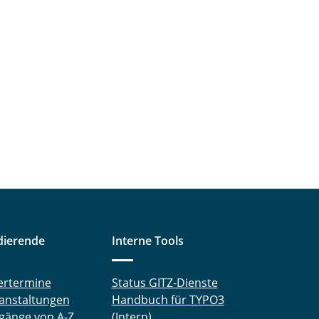
dierende
Interne Tools
ertermine
Status GITZ-Dienste
anstaltungen
Handbuch für TYPO3
gänge von A-Z
(Intern)