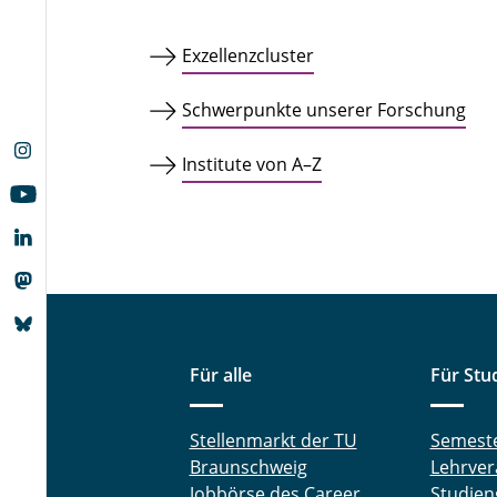
Exzellenzcluster
Schwerpunkte unserer Forschung
Institute von A–Z
Für alle
Für Stu
Stellenmarkt der TU
Semest
Braunschweig
Lehrver
Jobbörse des Career
Studien