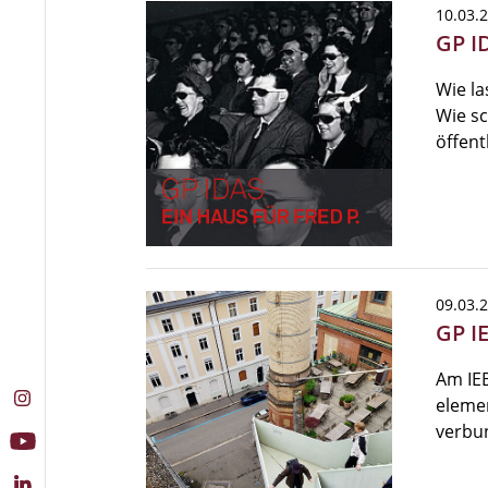
10.03.
GP ID
Wie l
Wie sc
öffent
09.03.
GP I
Am IEB
elemen
verbu