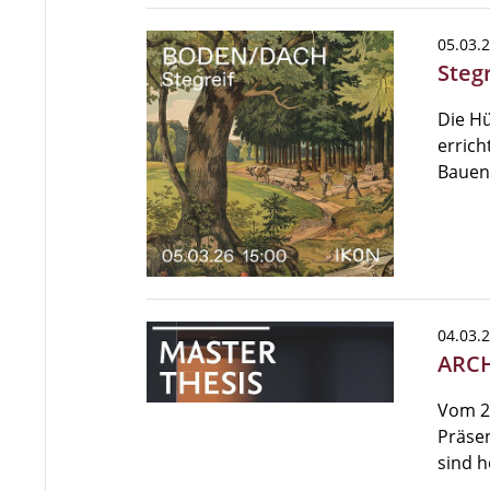
05.03.
Steg
Die Hü
errich
Bauens
04.03.
ARCH
Vom 24
Präsen
sind h