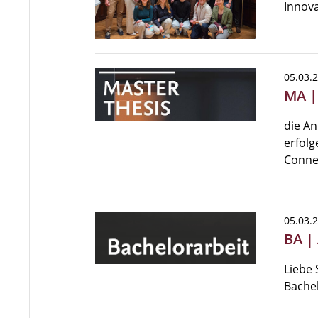
Innova
05.03.
MA |
die A
erfolg
Connec
05.03.
BA |
Liebe 
Bache