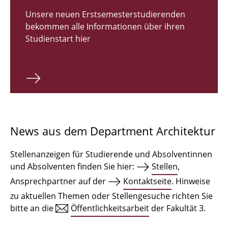
Zulassungsverfahren Bachelor 2026
Unsere neuen Erstsemesterstudierenden
bekommen alle Informationen über ihren
Bachelor Architektur
Studienstart hier
Bachelor Architektur+
Master Architektur
Qualifikationsprofil
Lehrveranstaltungen
News aus dem Department Architektur
International
Stellenanzeigen für Studierende und Absolventinnen
Institute
und Absolventen finden Sie hier:
Stellen
,
Ansprechpartner auf der
Kontaktseite
. Hinweise
Einrichtungen
zu aktuellen Themen oder Stellengesuche richten Sie
bitte an die
Öffentlichkeitsarbeit
der Fakultät 3.
Zeichensäle