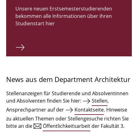
Zulassungsverfahren Bachelor 2026
Unsere neuen Erstsemesterstudierenden
bekommen alle Informationen über ihren
Bachelor Architektur
Studienstart hier
Bachelor Architektur+
Master Architektur
Qualifikationsprofil
Lehrveranstaltungen
News aus dem Department Architektur
International
Stellenanzeigen für Studierende und Absolventinnen
Institute
und Absolventen finden Sie hier:
Stellen
,
Ansprechpartner auf der
Kontaktseite
. Hinweise
Einrichtungen
zu aktuellen Themen oder Stellengesuche richten Sie
bitte an die
Öffentlichkeitsarbeit
der Fakultät 3.
Zeichensäle