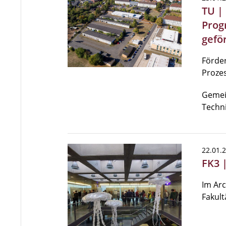
TU |
Prog
gefö
Förder
Proze
Gemei
Techn
22.01.
FK3 
Im Arc
Fakultä