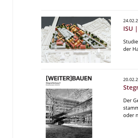
24.02.
ISU 
Studie
der Ha
20.02.
Steg
Der G
stammt
oder 