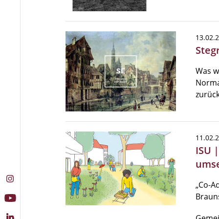
13.02.
Steg
Was w
Normal
zurück
11.02.
ISU 
umse
„Co-Ad
Braun
Gemei