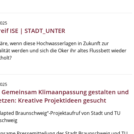
2025
reif ISE | STADT_UNTER
äre, wenn diese Hochwasserlagen in Zukunft zur
ität werden und sich die Oker ihr altes Flussbett wieder
holt?
2025
| Gemeinsam Klimaanpassung gestalten und
tzen: Kreative Projektideen gesucht
apted Braunschweig“-Projektaufruf von Stadt und TU
schweig
nsame Pressemitteilung der Stadt Braunschweig und TU