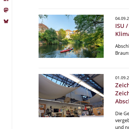
04.09.
ISU 
Klim
Abschl
Braun
01.09.
Zeic
Zeic
Absc
Die Ge
vergeb
und n