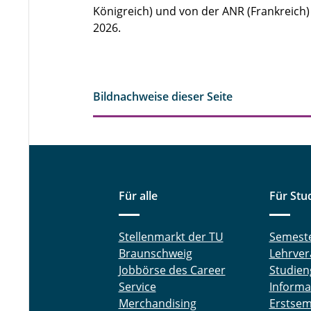
Königreich) und von der ANR (Frankreich) f
2026.
Bildnachweise dieser Seite
Für alle
Für Stu
Stellenmarkt der TU
Semest
Braunschweig
Lehrver
Jobbörse des Career
Studien
Service
Informa
Merchandising
Erstsem