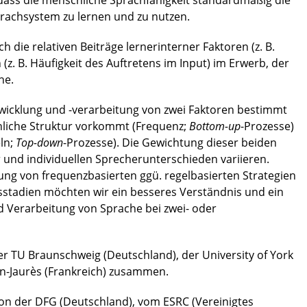
 dass die menschliche Sprachfähigkeit standardmäßig die
prachsystem zu lernen und zu nutzen.
 die relativen Beiträge lernerinterner Faktoren (z. B.
(z. B. Häufigkeit des Auftretens im Input) im Erwerb, der
he.
wicklung und -verarbeitung von zwei Faktoren bestimmt
chliche Struktur vorkommt (Frequenz;
Bottom-up
-Prozesse)
eln;
Top-down
-Prozesse). Die Gewichtung dieser beiden
 und individuellen Sprecherunterschieden variieren.
ung von frequenzbasierten ggü. regelbasierten Strategien
sstadien möchten wir ein besseres Verständnis und ein
 Verarbeitung von Sprache bei zwei- oder
r TU Braunschweig (Deutschland), der University of York
an-Jaurès (Frankreich) zusammen.
on der DFG (Deutschland), vom ESRC (Vereinigtes