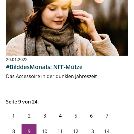
20.01.2022
#BilddesMonats: NFF-Mütze
Das Accessoire in der dunklen Jahreszeit
Seite 9 von 24.
1
2
3
4
5
6
7
8
9
10
11
12
13
14