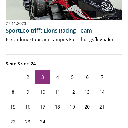
27.11.2023
SportLeo trifft Lions Racing Team
Erkundungstour am Campus Forschungsflughafen
Seite 3 von 24.
1
2
3
4
5
6
7
8
9
10
11
12
13
14
15
16
17
18
19
20
21
22
23
24