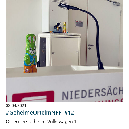
02.04.2021
#GeheimeOrteimNFF: #12
Ostereiersuche in "Volkswagen 1"