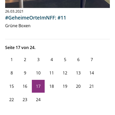
26.03.2021
#GeheimeOrteImNFF: #11
Grüne Boxen
Seite 17 von 24.
1
2
3
4
5
6
7
8
9
10
11
12
13
14
15
16
17
18
19
20
21
22
23
24