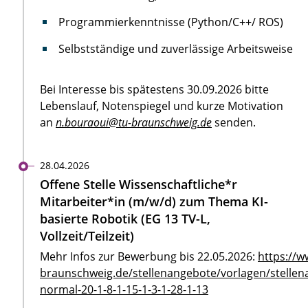
Programmierkenntnisse (Python/C++/ ROS)
Selbstständige und zuverlässige Arbeitsweise
Bei Interesse bis spätestens 30.09.2026 bitte
Lebenslauf, Notenspiegel und kurze Motivation
an
n.bouraoui@tu-braunschweig.de
senden.
28.04.2026
Offene Stelle Wissenschaftliche*r
Mitarbeiter*in (m/w/d) zum Thema KI-
basierte Robotik (EG 13 TV-L,
Vollzeit/Teilzeit)
Mehr Infos zur Bewerbung bis 22.05.2026:
https://w
braunschweig.de/stellenangebote/vorlagen/stellen
normal-20-1-8-1-15-1-3-1-28-1-13