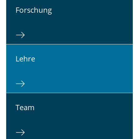
For­schung
Lehre
Team