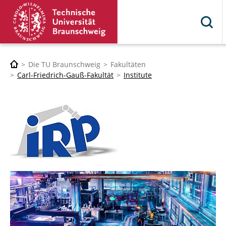
Die TU Braunschweig
Fakultäten
Carl-Friedrich-Gauß-Fakultät
Institute