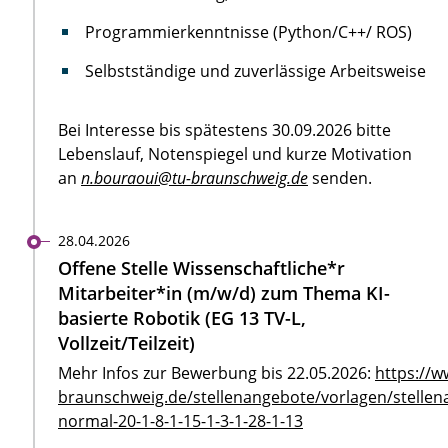
Programmierkenntnisse (Python/C++/ ROS)
Selbstständige und zuverlässige Arbeitsweise
Bei Interesse bis spätestens 30.09.2026 bitte
Lebenslauf, Notenspiegel und kurze Motivation
an
n.bouraoui@tu-braunschweig.de
senden.
28.04.2026
Offene Stelle Wissenschaftliche*r
Mitarbeiter*in (m/w/d) zum Thema KI-
basierte Robotik (EG 13 TV-L,
Vollzeit/Teilzeit)
Mehr Infos zur Bewerbung bis 22.05.2026:
https://w
braunschweig.de/stellenangebote/vorlagen/stellen
normal-20-1-8-1-15-1-3-1-28-1-13