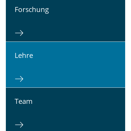
For­schung
Lehre
Team