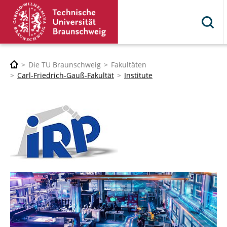
Die TU Braunschweig
Fakultäten
Carl-Friedrich-Gauß-Fakultät
Institute