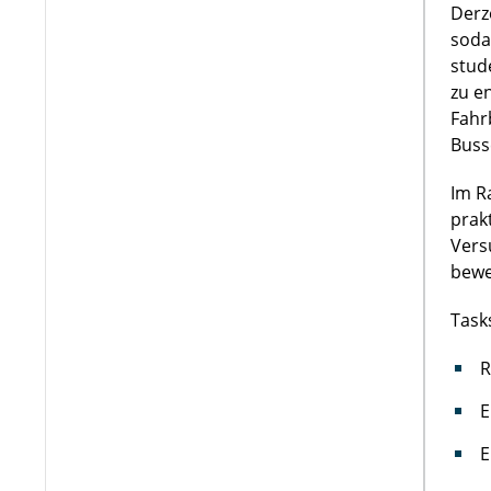
Derz
soda
stud
zu e
Fahr
Buss
Im R
prak
Vers
bewe
Task
R
E
E