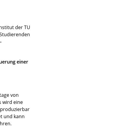
stitut der TU
n Studierenden
-
uerung einer
ntage von
 wird eine
eproduzierbar
et und kann
hren.