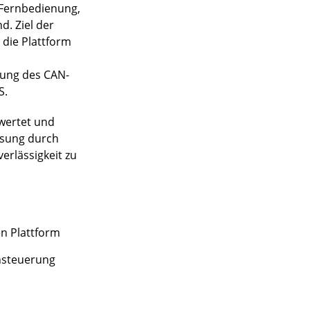
e Fernbedienung,
. Ziel der
 die Plattform
zung des CAN-
S.
ewertet und
ösung durch
erlässigkeit zu
n Plattform
nsteuerung