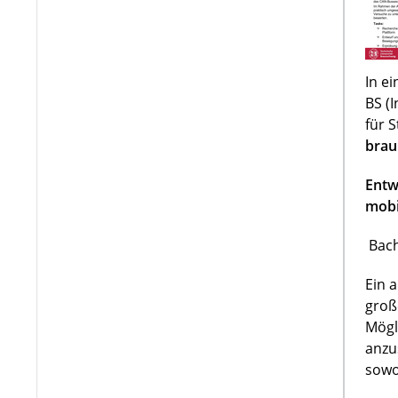
In e
BS (
für 
brau
Entw
mobi
Bach
Ein 
groß
Mögl
anzu
sowo