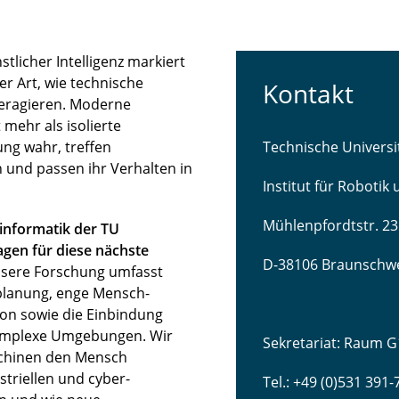
licher Intelligenz markiert
r Art, wie technische
Kontakt
teragieren. Moderne
mehr als isolierte
ng wahr, treffen
Technische Univers
 und passen ihr Verhalten in
Institut für Robotik
Mühlenpfordtstr. 23
sinformatik der TU
gen für diese nächste
D-38106 Braunschw
sere Forschung umfasst
lanung, enge Mensch-
ion sowie die Einbindung
komplexe Umgebungen. Wir
Sekretariat: Raum G
schinen den Mensch
striellen und cyber-
Tel.: +49 (0)531 391