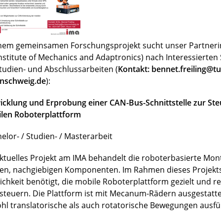
inem gemeinsamen Forschungsprojekt sucht unser Partnerin
Institute of Mechanics and Adaptronics) nach Interessierte
Studien- und Abschlussarbeiten (
Kontakt: bennet.freiling@tu
nschweig.de
):
icklung und Erprobung einer CAN-Bus-Schnittstelle zur Ste
len Roboterplattform
elor- / Studien- / Masterarbeit
aktuelles Projekt am IMA behandelt die roboterbasierte Mo
en, nachgiebigen Komponenten. Im Rahmen dieses Projekts
ichkeit benötigt, die mobile Roboterplattform gezielt und r
steuern. Die Plattform ist mit Mecanum-Rädern ausgestatt
hl translatorische als auch rotatorische Bewegungen ausfü