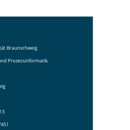
ität Braunschweig
 und Prozessinformatik
eig
13
-7451