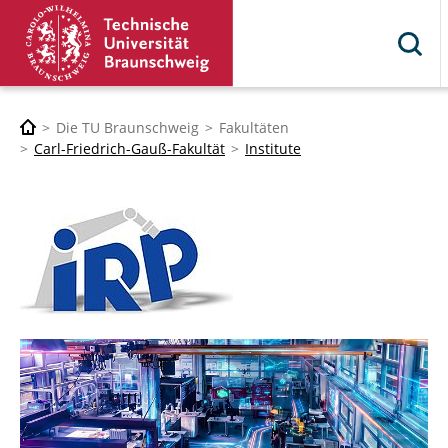
Die TU Braunschweig
Fakultäten
Carl-Friedrich-Gauß-Fakultät
Institute