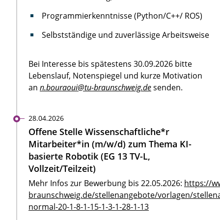
Programmierkenntnisse (Python/C++/ ROS)
Selbstständige und zuverlässige Arbeitsweise
Bei Interesse bis spätestens 30.09.2026 bitte
Lebenslauf, Notenspiegel und kurze Motivation
an
n.bouraoui@tu-braunschweig.de
senden.
28.04.2026
Offene Stelle Wissenschaftliche*r
Mitarbeiter*in (m/w/d) zum Thema KI-
basierte Robotik (EG 13 TV-L,
Vollzeit/Teilzeit)
Mehr Infos zur Bewerbung bis 22.05.2026:
https://w
braunschweig.de/stellenangebote/vorlagen/stellen
normal-20-1-8-1-15-1-3-1-28-1-13