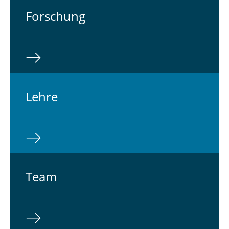
For­schung
Lehre
Team