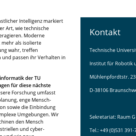
licher Intelligenz markiert
r Art, wie technische
Kontakt
teragieren. Moderne
mehr als isolierte
ng wahr, treffen
Technische Univers
 und passen ihr Verhalten in
Institut für Robotik
Mühlenpfordtstr. 23
sinformatik der TU
gen für diese nächste
D-38106 Braunschw
sere Forschung umfasst
lanung, enge Mensch-
ion sowie die Einbindung
komplexe Umgebungen. Wir
Sekretariat: Raum G
schinen den Mensch
striellen und cyber-
Tel.: +49 (0)531 391