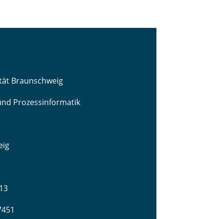
ität Braunschweig
 und Prozessinformatik
eig
13
-7451