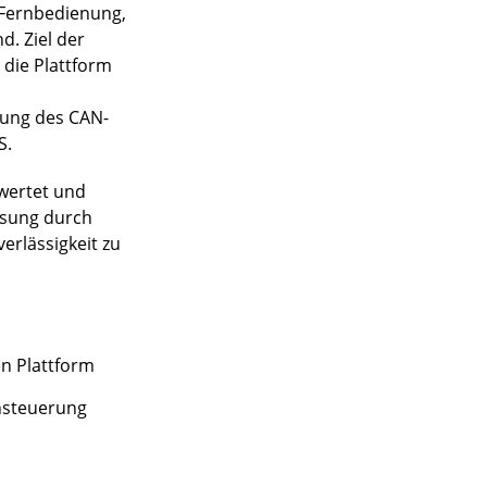
e Fernbedienung,
. Ziel der
 die Plattform
zung des CAN-
S.
ewertet und
ösung durch
erlässigkeit zu
n Plattform
nsteuerung