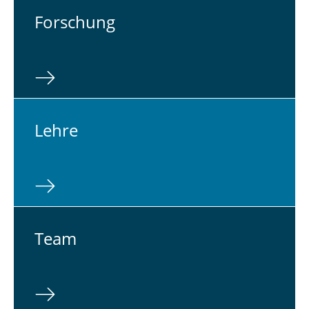
For­schung
Lehre
Team