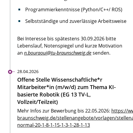
Programmierkenntnisse (Python/C++/ ROS)
Selbstständige und zuverlässige Arbeitsweise
Bei Interesse bis spätestens 30.09.2026 bitte
Lebenslauf, Notenspiegel und kurze Motivation
an
n.bouraoui@tu-braunschweig.de
senden.
28.04.2026
Offene Stelle Wissenschaftliche*r
Mitarbeiter*in (m/w/d) zum Thema KI-
basierte Robotik (EG 13 TV-L,
Vollzeit/Teilzeit)
Mehr Infos zur Bewerbung bis 22.05.2026:
https://w
braunschweig.de/stellenangebote/vorlagen/stellen
normal-20-1-8-1-15-1-3-1-28-1-13