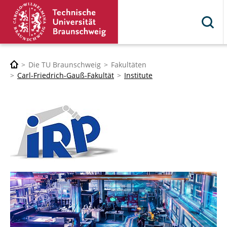
Die TU Braunschweig
Fakultäten
Carl-Friedrich-Gauß-Fakultät
Institute