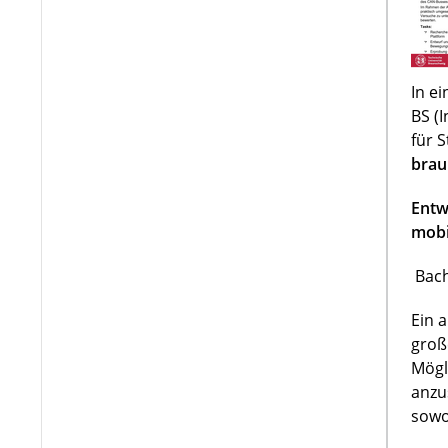
In e
BS (
für 
brau
Entw
mobi
Bach
Ein 
groß
Mögl
anzu
sowo