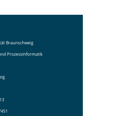
ität Braunschweig
 und Prozessinformatik
eig
13
-7451