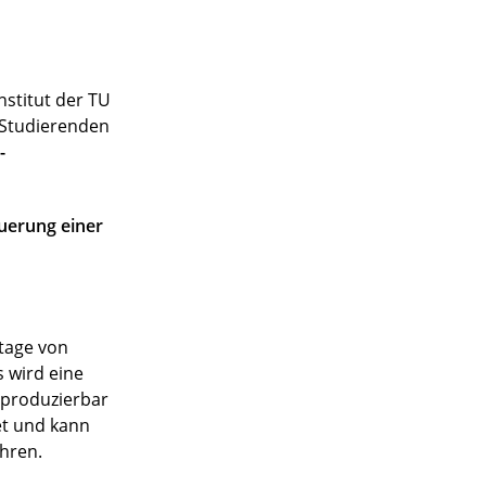
stitut der TU
n Studierenden
-
uerung einer
ntage von
 wird eine
eproduzierbar
et und kann
hren.