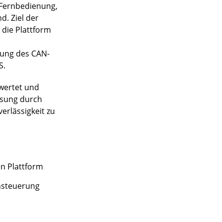
e Fernbedienung,
. Ziel der
 die Plattform
zung des CAN-
S.
ewertet und
ösung durch
erlässigkeit zu
n Plattform
nsteuerung