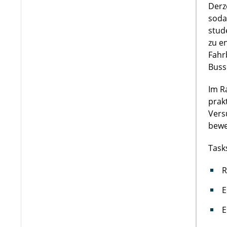
Derz
soda
stud
zu e
Fahr
Buss
Im R
prak
Vers
bewe
Task
R
E
E