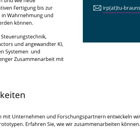
n und wie neue
iven Fertigung bis zur
irp(at)tu-braun
tte in Wahrnehmung und
erden können.
n Steuerungstechnik,
ctors und angewandter KI,
len Systemen und
 enger Zusammenarbeit mit
keiten
m mit Unternehmen und Forschungspartnern entwickeln wir
Prototypen. Erfahren Sie, wie wir zusammenarbeiten könne