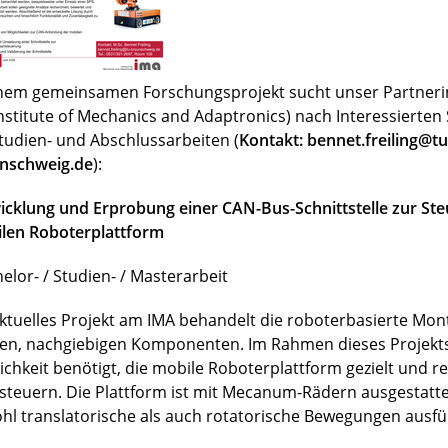
inem gemeinsamen Forschungsprojekt sucht unser Partnerin
Institute of Mechanics and Adaptronics) nach Interessierte
Studien- und Abschlussarbeiten (
Kontakt: bennet.freiling@tu
nschweig.de
):
icklung und Erprobung einer CAN-Bus-Schnittstelle zur Ste
len Roboterplattform
elor- / Studien- / Masterarbeit
aktuelles Projekt am IMA behandelt die roboterbasierte Mo
en, nachgiebigen Komponenten. Im Rahmen dieses Projekts
ichkeit benötigt, die mobile Roboterplattform gezielt und r
steuern. Die Plattform ist mit Mecanum-Rädern ausgestatt
hl translatorische als auch rotatorische Bewegungen ausfü