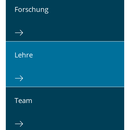
For­schung
Lehre
Team