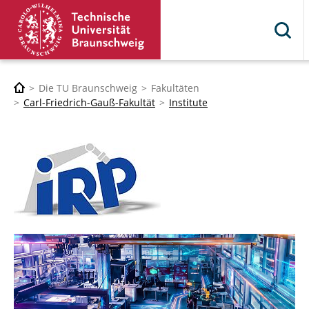
Die TU Braunschweig
Fakultäten
Carl-Friedrich-Gauß-Fakultät
Institute