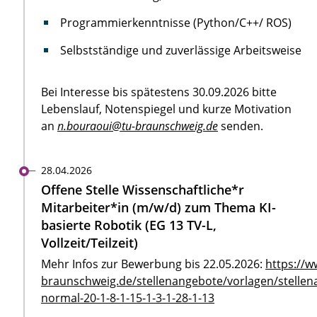
Programmierkenntnisse (Python/C++/ ROS)
Selbstständige und zuverlässige Arbeitsweise
Bei Interesse bis spätestens 30.09.2026 bitte
Lebenslauf, Notenspiegel und kurze Motivation
an
n.bouraoui@tu-braunschweig.de
senden.
28.04.2026
Offene Stelle Wissenschaftliche*r
Mitarbeiter*in (m/w/d) zum Thema KI-
basierte Robotik (EG 13 TV-L,
Vollzeit/Teilzeit)
Mehr Infos zur Bewerbung bis 22.05.2026:
https://w
braunschweig.de/stellenangebote/vorlagen/stellen
normal-20-1-8-1-15-1-3-1-28-1-13