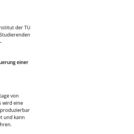
stitut der TU
n Studierenden
-
uerung einer
ntage von
 wird eine
eproduzierbar
et und kann
hren.