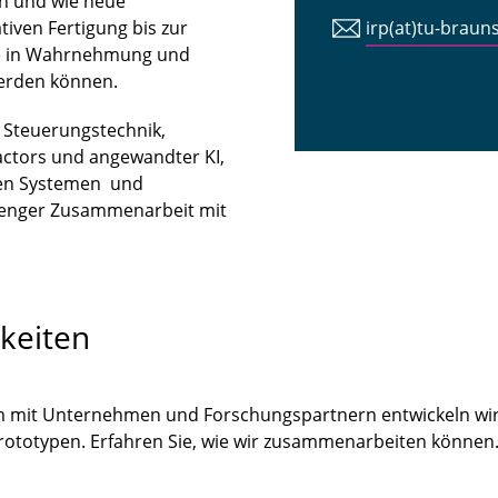
n und wie neue
iven Fertigung bis zur
irp(at)tu-braun
tte in Wahrnehmung und
erden können.
n Steuerungstechnik,
ctors und angewandter KI,
len Systemen und
 enger Zusammenarbeit mit
keiten
m mit Unternehmen und Forschungspartnern entwickeln wir
Prototypen. Erfahren Sie, wie wir zusammenarbeiten könne