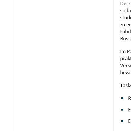
Derz
soda
stud
zu e
Fahr
Buss
Im R
prak
Vers
bewe
Task
R
E
E