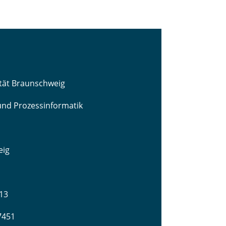
ität Braunschweig
 und Prozessinformatik
eig
13
-7451