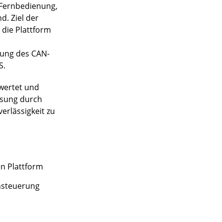
e Fernbedienung,
. Ziel der
 die Plattform
zung des CAN-
S.
ewertet und
ösung durch
erlässigkeit zu
n Plattform
nsteuerung