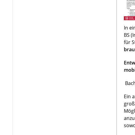
In e
BS (
für 
brau
Entw
mobi
Bach
Ein 
groß
Mögl
anzu
sowo