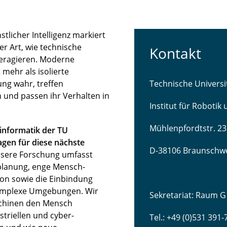
licher Intelligenz markiert
r Art, wie technische
Kontakt
teragieren. Moderne
mehr als isolierte
ng wahr, treffen
Technische Univers
 und passen ihr Verhalten in
Institut für Robotik
Mühlenpfordtstr. 23
sinformatik der TU
gen für diese nächste
D-38106 Braunschw
sere Forschung umfasst
lanung, enge Mensch-
ion sowie die Einbindung
komplexe Umgebungen. Wir
Sekretariat: Raum G
schinen den Mensch
striellen und cyber-
Tel.: +49 (0)531 391