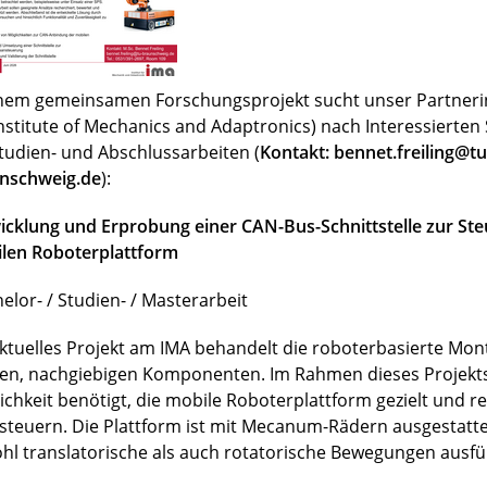
inem gemeinsamen Forschungsprojekt sucht unser Partnerin
Institute of Mechanics and Adaptronics) nach Interessierte
Studien- und Abschlussarbeiten (
Kontakt: bennet.freiling@tu
nschweig.de
):
icklung und Erprobung einer CAN-Bus-Schnittstelle zur Ste
len Roboterplattform
elor- / Studien- / Masterarbeit
aktuelles Projekt am IMA behandelt die roboterbasierte Mo
en, nachgiebigen Komponenten. Im Rahmen dieses Projekts
ichkeit benötigt, die mobile Roboterplattform gezielt und r
steuern. Die Plattform ist mit Mecanum-Rädern ausgestatt
hl translatorische als auch rotatorische Bewegungen ausfü