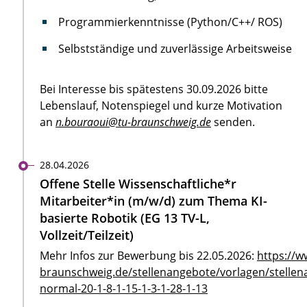
Programmierkenntnisse (Python/C++/ ROS)
Selbstständige und zuverlässige Arbeitsweise
Bei Interesse bis spätestens 30.09.2026 bitte
Lebenslauf, Notenspiegel und kurze Motivation
an
n.bouraoui@tu-braunschweig.de
senden.
28.04.2026
Offene Stelle Wissenschaftliche*r
Mitarbeiter*in (m/w/d) zum Thema KI-
basierte Robotik (EG 13 TV-L,
Vollzeit/Teilzeit)
Mehr Infos zur Bewerbung bis 22.05.2026:
https://w
braunschweig.de/stellenangebote/vorlagen/stellen
normal-20-1-8-1-15-1-3-1-28-1-13