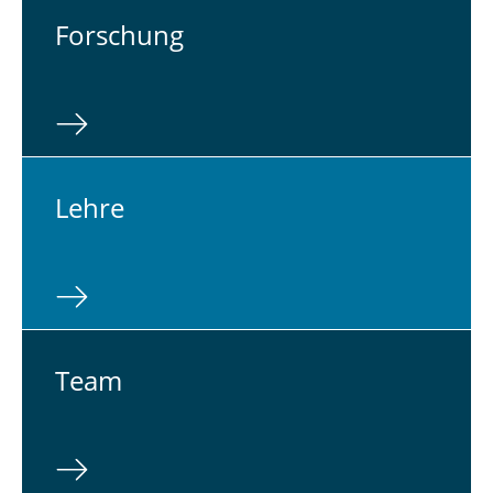
For­schung
Lehre
Team