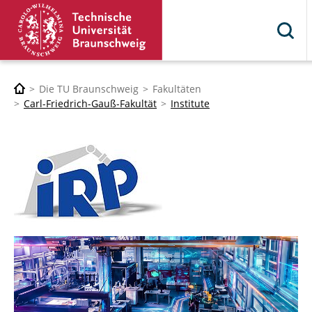
Die TU Braunschweig
Fakultäten
Carl-Friedrich-Gauß-Fakultät
Institute