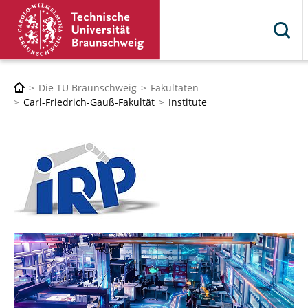
Die TU Braunschweig
Fakultäten
Carl-Friedrich-Gauß-Fakultät
Institute