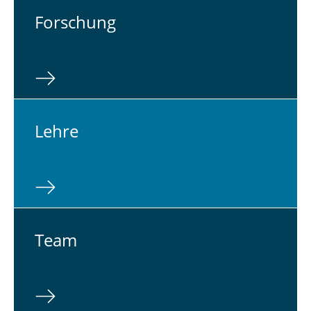
For­schung
Lehre
Team