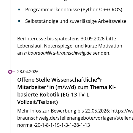
Programmierkenntnisse (Python/C++/ ROS)
Selbstständige und zuverlässige Arbeitsweise
Bei Interesse bis spätestens 30.09.2026 bitte
Lebenslauf, Notenspiegel und kurze Motivation
an
n.bouraoui@tu-braunschweig.de
senden.
28.04.2026
Offene Stelle Wissenschaftliche*r
Mitarbeiter*in (m/w/d) zum Thema KI-
basierte Robotik (EG 13 TV-L,
Vollzeit/Teilzeit)
Mehr Infos zur Bewerbung bis 22.05.2026:
https://w
braunschweig.de/stellenangebote/vorlagen/stellen
normal-20-1-8-1-15-1-3-1-28-1-13