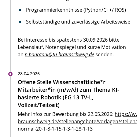
Programmierkenntnisse (Python/C++/ ROS)
Selbstständige und zuverlässige Arbeitsweise
Bei Interesse bis spätestens 30.09.2026 bitte
Lebenslauf, Notenspiegel und kurze Motivation
an
n.bouraoui@tu-braunschweig.de
senden.
28.04.2026
Offene Stelle Wissenschaftliche*r
Mitarbeiter*in (m/w/d) zum Thema KI-
basierte Robotik (EG 13 TV-L,
Vollzeit/Teilzeit)
Mehr Infos zur Bewerbung bis 22.05.2026:
https://w
braunschweig.de/stellenangebote/vorlagen/stellen
normal-20-1-8-1-15-1-3-1-28-1-13