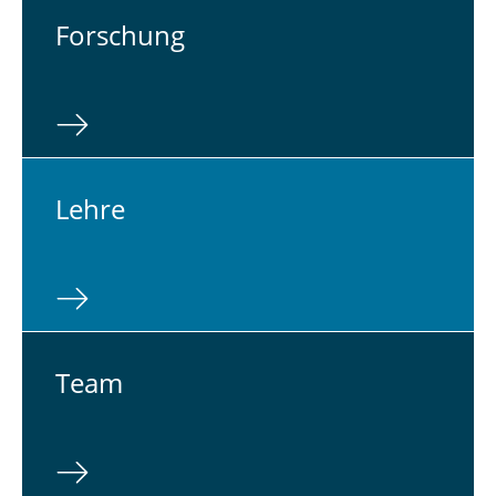
For­schung
Lehre
Team