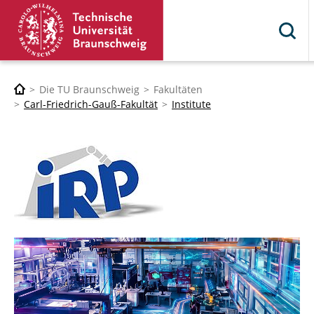
Die TU Braunschweig
Fakultäten
Carl-Friedrich-Gauß-Fakultät
Institute