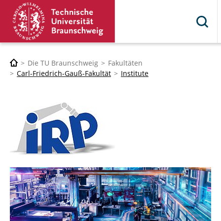
Die TU Braunschweig
Fakultäten
Carl-Friedrich-Gauß-Fakultät
Institute