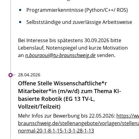
Programmierkenntnisse (Python/C++/ ROS)
Selbstständige und zuverlässige Arbeitsweise
Bei Interesse bis spätestens 30.09.2026 bitte
Lebenslauf, Notenspiegel und kurze Motivation
an
n.bouraoui@tu-braunschweig.de
senden.
28.04.2026
Offene Stelle Wissenschaftliche*r
Mitarbeiter*in (m/w/d) zum Thema KI-
basierte Robotik (EG 13 TV-L,
Vollzeit/Teilzeit)
Mehr Infos zur Bewerbung bis 22.05.2026:
https://w
braunschweig.de/stellenangebote/vorlagen/stellen
normal-20-1-8-1-15-1-3-1-28-1-13