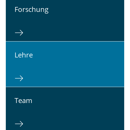
For­schung
Lehre
Team