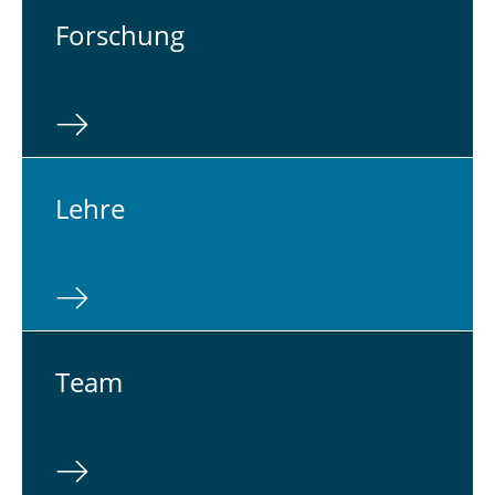
For­schung
Lehre
Team