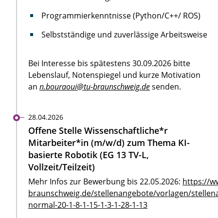
Programmierkenntnisse (Python/C++/ ROS)
Selbstständige und zuverlässige Arbeitsweise
Bei Interesse bis spätestens 30.09.2026 bitte
Lebenslauf, Notenspiegel und kurze Motivation
an
n.bouraoui@tu-braunschweig.de
senden.
28.04.2026
Offene Stelle Wissenschaftliche*r
Mitarbeiter*in (m/w/d) zum Thema KI-
basierte Robotik (EG 13 TV-L,
Vollzeit/Teilzeit)
Mehr Infos zur Bewerbung bis 22.05.2026:
https://w
braunschweig.de/stellenangebote/vorlagen/stellen
normal-20-1-8-1-15-1-3-1-28-1-13