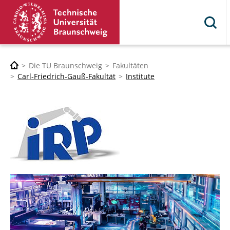
Die TU Braunschweig
Fakultäten
Carl-Friedrich-Gauß-Fakultät
Institute