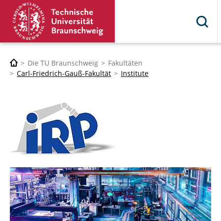
Die TU Braunschweig
Fakultäten
Carl-Friedrich-Gauß-Fakultät
Institute