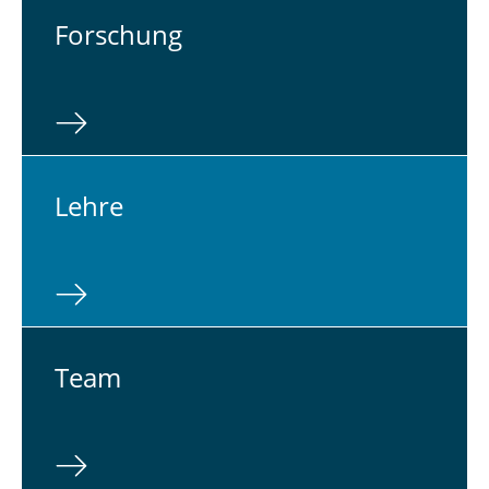
For­schung
Lehre
Team