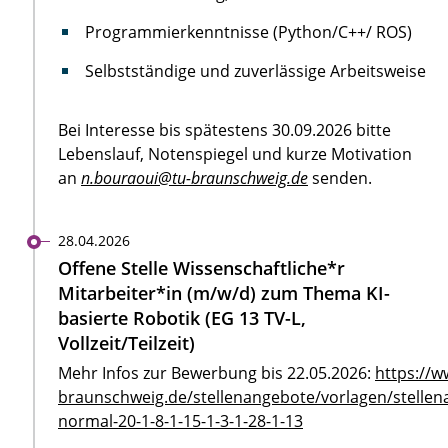
Programmierkenntnisse (Python/C++/ ROS)
Selbstständige und zuverlässige Arbeitsweise
Bei Interesse bis spätestens 30.09.2026 bitte
Lebenslauf, Notenspiegel und kurze Motivation
an
n.bouraoui@tu-braunschweig.de
senden.
28.04.2026
Offene Stelle Wissenschaftliche*r
Mitarbeiter*in (m/w/d) zum Thema KI-
basierte Robotik (EG 13 TV-L,
Vollzeit/Teilzeit)
Mehr Infos zur Bewerbung bis 22.05.2026:
https://w
braunschweig.de/stellenangebote/vorlagen/stellen
normal-20-1-8-1-15-1-3-1-28-1-13