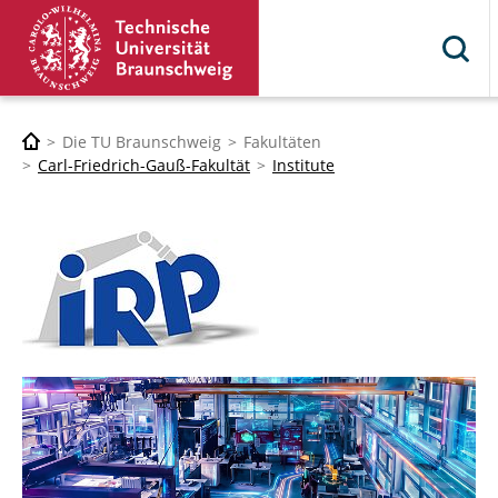
Die TU Braunschweig
Fakultäten
Carl-Friedrich-Gauß-Fakultät
Institute