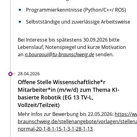
Programmierkenntnisse (Python/C++/ ROS)
Selbstständige und zuverlässige Arbeitsweise
Bei Interesse bis spätestens 30.09.2026 bitte
Lebenslauf, Notenspiegel und kurze Motivation
an
n.bouraoui@tu-braunschweig.de
senden.
28.04.2026
Offene Stelle Wissenschaftliche*r
Mitarbeiter*in (m/w/d) zum Thema KI-
basierte Robotik (EG 13 TV-L,
Vollzeit/Teilzeit)
Mehr Infos zur Bewerbung bis 22.05.2026:
https://w
braunschweig.de/stellenangebote/vorlagen/stellen
normal-20-1-8-1-15-1-3-1-28-1-13