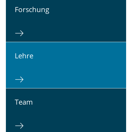
For­schung
Lehre
Team