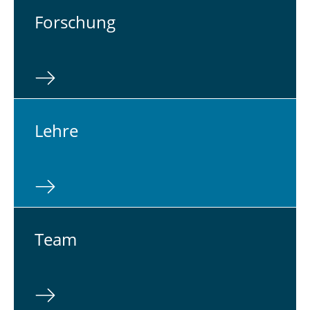
For­schung
Lehre
Team