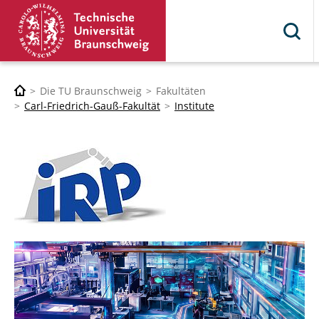
Die TU Braunschweig
Fakultäten
Carl-Friedrich-Gauß-Fakultät
Institute