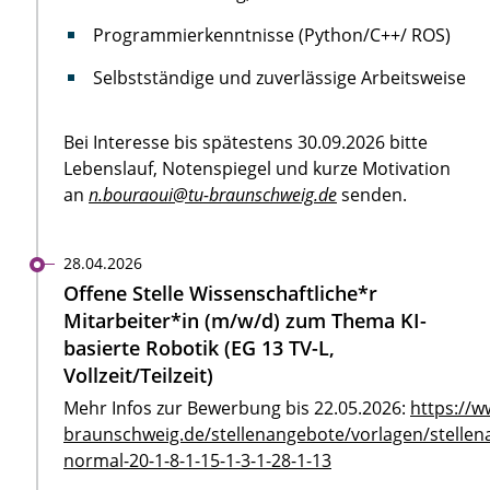
Programmierkenntnisse (Python/C++/ ROS)
Selbstständige und zuverlässige Arbeitsweise
Bei Interesse bis spätestens 30.09.2026 bitte
Lebenslauf, Notenspiegel und kurze Motivation
an
n.bouraoui@tu-braunschweig.de
senden.
28.04.2026
Offene Stelle Wissenschaftliche*r
Mitarbeiter*in (m/w/d) zum Thema KI-
basierte Robotik (EG 13 TV-L,
Vollzeit/Teilzeit)
Mehr Infos zur Bewerbung bis 22.05.2026:
https://w
braunschweig.de/stellenangebote/vorlagen/stellen
normal-20-1-8-1-15-1-3-1-28-1-13