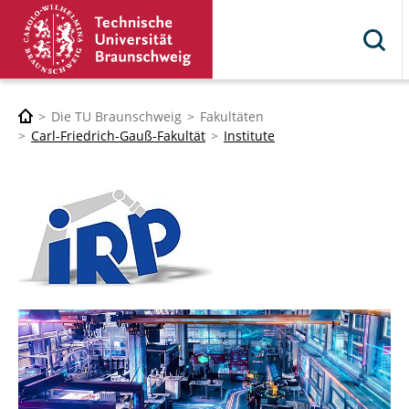
Die TU Braunschweig
Fakultäten
Carl-Friedrich-Gauß-Fakultät
Institute