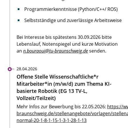
Programmierkenntnisse (Python/C++/ ROS)
Selbstständige und zuverlässige Arbeitsweise
Bei Interesse bis spätestens 30.09.2026 bitte
Lebenslauf, Notenspiegel und kurze Motivation
an
n.bouraoui@tu-braunschweig.de
senden.
28.04.2026
Offene Stelle Wissenschaftliche*r
Mitarbeiter*in (m/w/d) zum Thema KI-
basierte Robotik (EG 13 TV-L,
Vollzeit/Teilzeit)
Mehr Infos zur Bewerbung bis 22.05.2026:
https://w
braunschweig.de/stellenangebote/vorlagen/stellen
normal-20-1-8-1-15-1-3-1-28-1-13