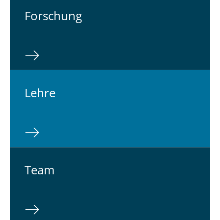
For­schung
Lehre
Team