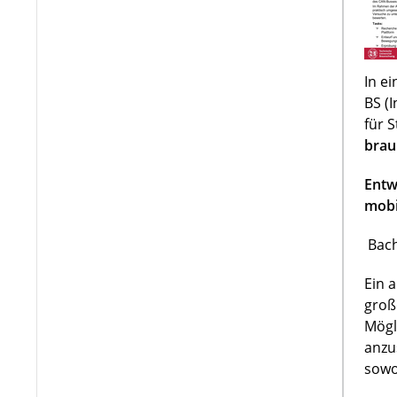
In e
BS (
für 
brau
Entw
mobi
Bach
Ein 
groß
Mögl
anzu
sowo