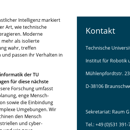
licher Intelligenz markiert
r Art, wie technische
Kontakt
teragieren. Moderne
mehr als isolierte
ng wahr, treffen
Technische Univers
 und passen ihr Verhalten in
Institut für Robotik
Mühlenpfordtstr. 23
sinformatik der TU
gen für diese nächste
D-38106 Braunschw
sere Forschung umfasst
lanung, enge Mensch-
ion sowie die Einbindung
komplexe Umgebungen. Wir
Sekretariat: Raum G
schinen den Mensch
striellen und cyber-
Tel.: +49 (0)531 391