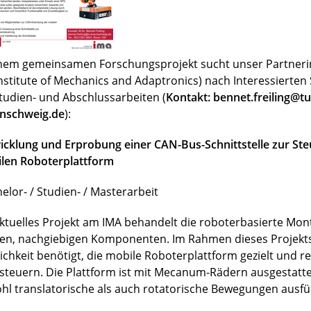
inem gemeinsamen Forschungsprojekt sucht unser Partnerin
Institute of Mechanics and Adaptronics) nach Interessierte
Studien- und Abschlussarbeiten (
Kontakt: bennet.freiling@tu
nschweig.de
):
icklung und Erprobung einer CAN-Bus-Schnittstelle zur Ste
len Roboterplattform
elor- / Studien- / Masterarbeit
aktuelles Projekt am IMA behandelt die roboterbasierte Mo
en, nachgiebigen Komponenten. Im Rahmen dieses Projekts
ichkeit benötigt, die mobile Roboterplattform gezielt und r
steuern. Die Plattform ist mit Mecanum-Rädern ausgestatt
hl translatorische als auch rotatorische Bewegungen ausfü