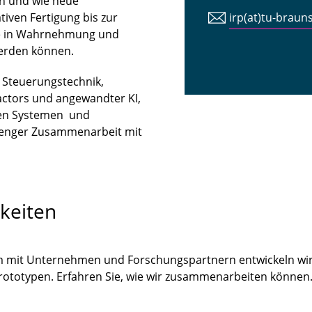
n und wie neue
iven Fertigung bis zur
irp(at)tu-braun
tte in Wahrnehmung und
erden können.
n Steuerungstechnik,
ctors und angewandter KI,
len Systemen und
 enger Zusammenarbeit mit
keiten
m mit Unternehmen und Forschungspartnern entwickeln wir
Prototypen. Erfahren Sie, wie wir zusammenarbeiten könne