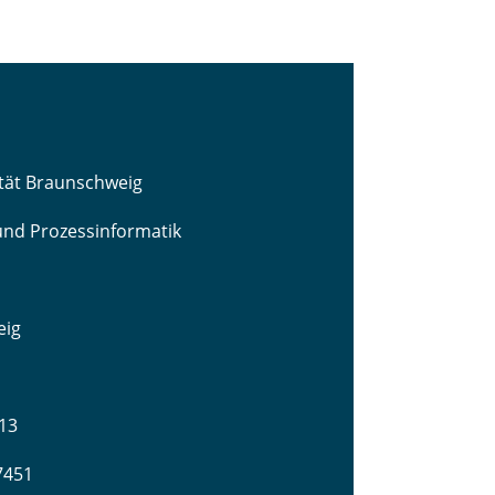
ität Braunschweig
 und Prozessinformatik
eig
13
-7451