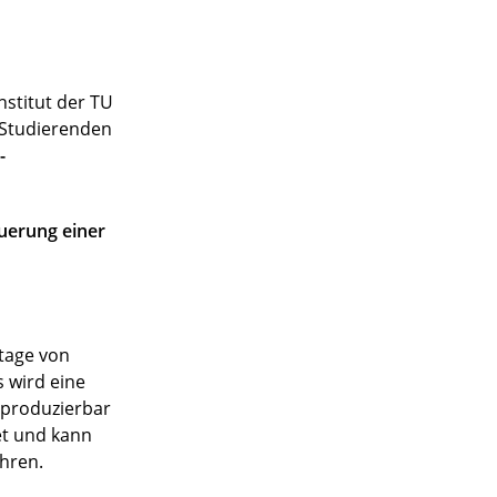
stitut der TU
n Studierenden
-
uerung einer
ntage von
 wird eine
eproduzierbar
et und kann
hren.