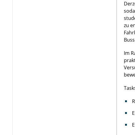
Derz
soda
stud
zu e
Fahr
Buss
Im R
prak
Vers
bewe
Task
R
E
E