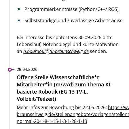
Programmierkenntnisse (Python/C++/ ROS)
Selbstständige und zuverlässige Arbeitsweise
Bei Interesse bis spätestens 30.09.2026 bitte
Lebenslauf, Notenspiegel und kurze Motivation
an
n.bouraoui@tu-braunschweig.de
senden.
28.04.2026
Offene Stelle Wissenschaftliche*r
Mitarbeiter*in (m/w/d) zum Thema KI-
basierte Robotik (EG 13 TV-L,
Vollzeit/Teilzeit)
Mehr Infos zur Bewerbung bis 22.05.2026:
https://w
braunschweig.de/stellenangebote/vorlagen/stellen
normal-20-1-8-1-15-1-3-1-28-1-13