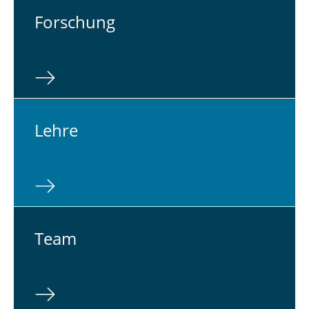
For­schung
Lehre
Team