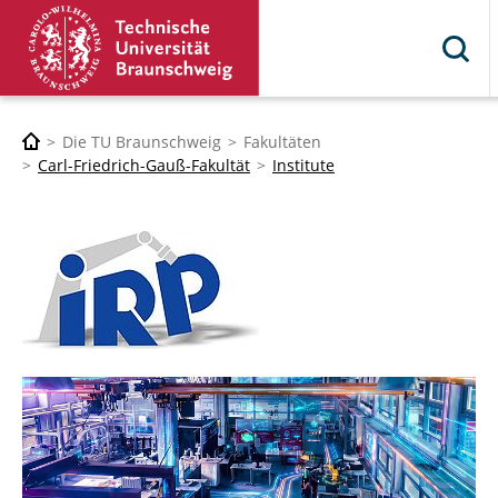
Die TU Braunschweig
Fakultäten
Carl-Friedrich-Gauß-Fakultät
Institute