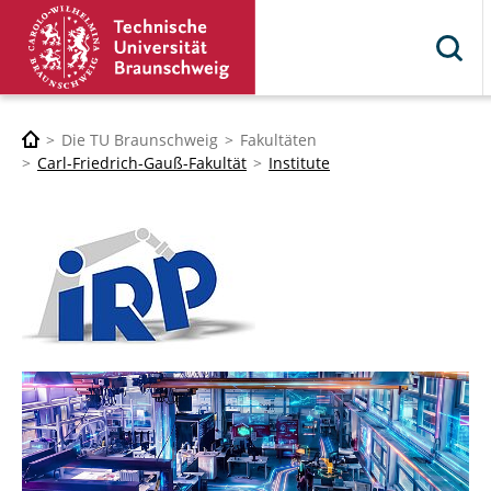
Die TU Braunschweig
Fakultäten
Carl-Friedrich-Gauß-Fakultät
Institute