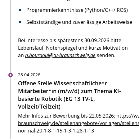
Programmierkenntnisse (Python/C++/ ROS)
Selbstständige und zuverlässige Arbeitsweise
Bei Interesse bis spätestens 30.09.2026 bitte
Lebenslauf, Notenspiegel und kurze Motivation
an
n.bouraoui@tu-braunschweig.de
senden.
28.04.2026
Offene Stelle Wissenschaftliche*r
Mitarbeiter*in (m/w/d) zum Thema KI-
basierte Robotik (EG 13 TV-L,
Vollzeit/Teilzeit)
Mehr Infos zur Bewerbung bis 22.05.2026:
https://w
braunschweig.de/stellenangebote/vorlagen/stellen
normal-20-1-8-1-15-1-3-1-28-1-13