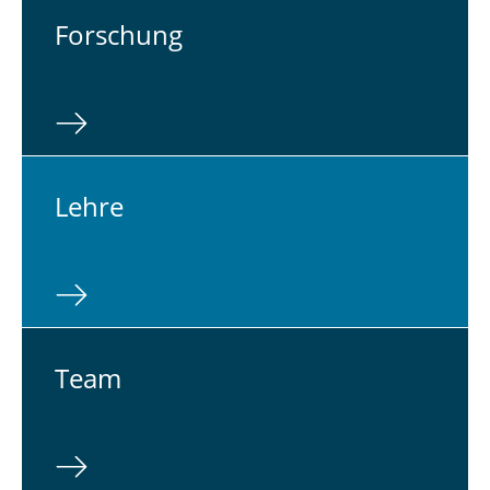
For­schung
Lehre
Team