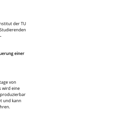
stitut der TU
n Studierenden
-
uerung einer
ntage von
 wird eine
eproduzierbar
et und kann
hren.