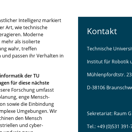
licher Intelligenz markiert
r Art, wie technische
Kontakt
teragieren. Moderne
mehr als isolierte
ng wahr, treffen
Technische Univers
 und passen ihr Verhalten in
Institut für Robotik
Mühlenpfordtstr. 23
sinformatik der TU
gen für diese nächste
D-38106 Braunschw
sere Forschung umfasst
lanung, enge Mensch-
ion sowie die Einbindung
komplexe Umgebungen. Wir
Sekretariat: Raum G
schinen den Mensch
striellen und cyber-
Tel.: +49 (0)531 391