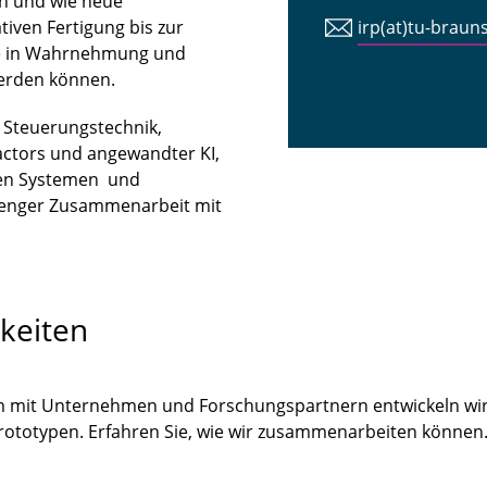
n und wie neue
iven Fertigung bis zur
irp(at)tu-braun
tte in Wahrnehmung und
erden können.
n Steuerungstechnik,
ctors und angewandter KI,
len Systemen und
 enger Zusammenarbeit mit
keiten
m mit Unternehmen und Forschungspartnern entwickeln wir
Prototypen. Erfahren Sie, wie wir zusammenarbeiten könne