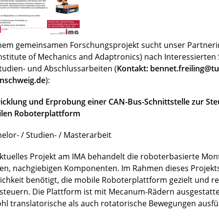
inem gemeinsamen Forschungsprojekt sucht unser Partnerin
Institute of Mechanics and Adaptronics) nach Interessierte
Studien- und Abschlussarbeiten (
Kontakt: bennet.freiling@tu
nschweig.de
):
icklung und Erprobung einer CAN-Bus-Schnittstelle zur Ste
len Roboterplattform
elor- / Studien- / Masterarbeit
aktuelles Projekt am IMA behandelt die roboterbasierte Mo
en, nachgiebigen Komponenten. Im Rahmen dieses Projekts
ichkeit benötigt, die mobile Roboterplattform gezielt und r
steuern. Die Plattform ist mit Mecanum-Rädern ausgestatt
hl translatorische als auch rotatorische Bewegungen ausfü