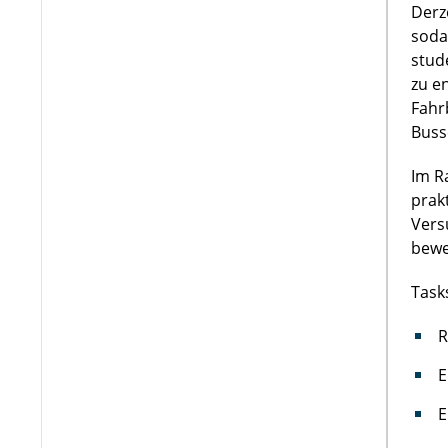
Derz
soda
stud
zu e
Fahr
Buss
Im R
prak
Vers
bewe
Task
R
E
E