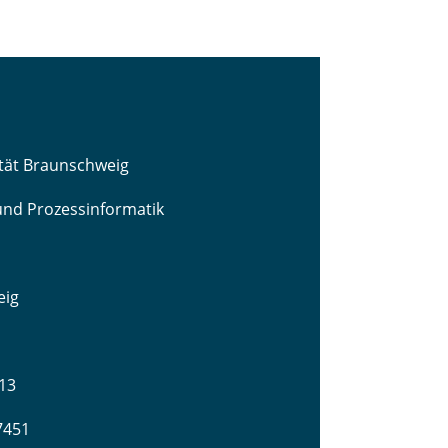
ität Braunschweig
 und Prozessinformatik
eig
13
-7451