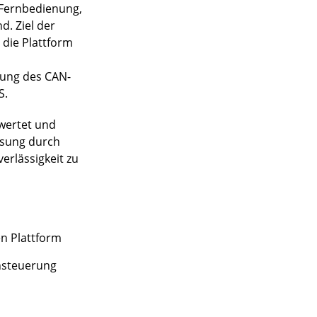
e Fernbedienung,
. Ziel der
 die Plattform
zung des CAN-
S.
ewertet und
ösung durch
erlässigkeit zu
n Plattform
nsteuerung