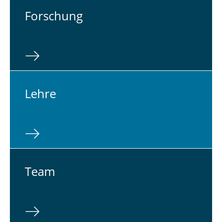
For­schung
Lehre
Team