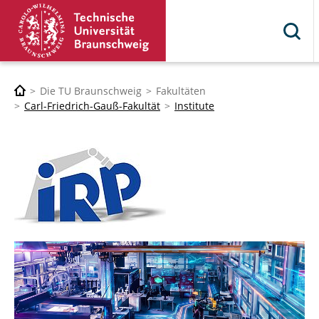
Die TU Braunschweig
Fakultäten
Carl-Friedrich-Gauß-Fakultät
Institute