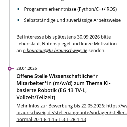
Programmierkenntnisse (Python/C++/ ROS)
Selbstständige und zuverlässige Arbeitsweise
Bei Interesse bis spätestens 30.09.2026 bitte
Lebenslauf, Notenspiegel und kurze Motivation
an
n.bouraoui@tu-braunschweig.de
senden.
28.04.2026
Offene Stelle Wissenschaftliche*r
Mitarbeiter*in (m/w/d) zum Thema KI-
basierte Robotik (EG 13 TV-L,
Vollzeit/Teilzeit)
Mehr Infos zur Bewerbung bis 22.05.2026:
https://w
braunschweig.de/stellenangebote/vorlagen/stellen
normal-20-1-8-1-15-1-3-1-28-1-13