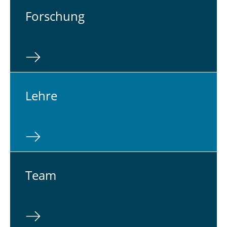
For­schung
Lehre
Team