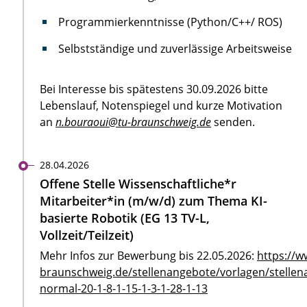
Programmierkenntnisse (Python/C++/ ROS)
Selbstständige und zuverlässige Arbeitsweise
Bei Interesse bis spätestens 30.09.2026 bitte
Lebenslauf, Notenspiegel und kurze Motivation
an
n.bouraoui@tu-braunschweig.de
senden.
28.04.2026
Offene Stelle Wissenschaftliche*r
Mitarbeiter*in (m/w/d) zum Thema KI-
basierte Robotik (EG 13 TV-L,
Vollzeit/Teilzeit)
Mehr Infos zur Bewerbung bis 22.05.2026:
https://w
braunschweig.de/stellenangebote/vorlagen/stellen
normal-20-1-8-1-15-1-3-1-28-1-13