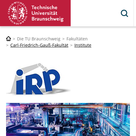
Die TU Braunschweig
Fakultäten
Carl-Friedrich-Gauß-Fakultät
Institute